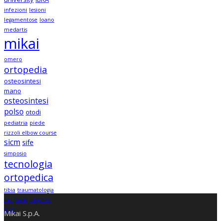
infezioni
lesioni
legamentose
loano
medartis
mikai
omero
ortopedia
osteosintesi
mano
osteosintesi
polso
otodi
pediatria
piede
rizzoli elbow course
sicm
sife
simposio
tecnologia
ortopedica
tibia
traumatologia
del polso
urgenza
wrist
Mikai S.p.A.