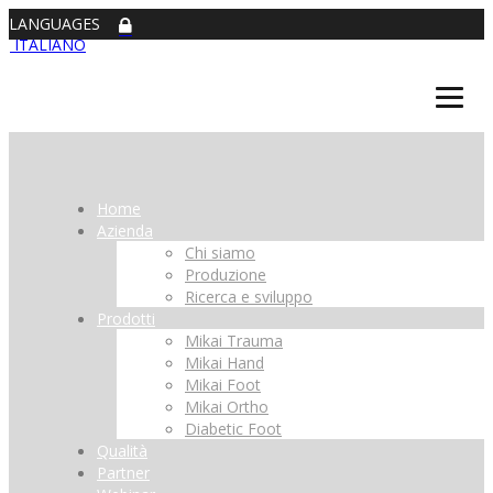
LANGUAGES
ITALIANO
Home
Azienda
Chi siamo
Produzione
Ricerca e sviluppo
Prodotti
Mikai Trauma
Mikai Hand
Mikai Foot
Mikai Ortho
Diabetic Foot
Qualità
Partner