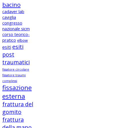
bacino
cadaver lab
caviglia
congresso
nazionale sicm
corso teorico-
pratico
elbow
esiti
esiti
post
traumatici
fissatore circolare
fissatore traumi
complessi
fissazione
esterna
frattura del
gomito
frattura
della mano