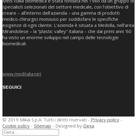
Med-Italia Biomedica è stata fondata nel 1986 da un gruppo di
specialisti selezionati del settore medicale, con l’obiettivo di
creare – all’interno dell’azienda – una gamma di prodotti
medico-chirurgici monouso per soddisfare le specifiche
esigenze di ogni cliente. L’azienda è situata a Medolla, nell’area
Mirandolese – la “plastic valley” italiana – che dai primi anni ’60
ha visto un enorme sviluppo nel campo delle tecnologie
biomedicali.
www.meditalia.net
SEGUICI
© 2019 Mikai S.p.A. Tutti i diritti riservati -
Privacy policy
-
Cookie policy
-
Sitemap
- Designed by
Dexa