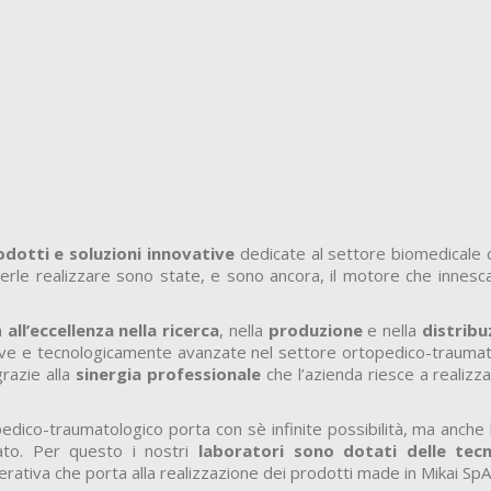
odotti e soluzioni innovative
dedicate al settore biomedicale c
oterle realizzare sono state, e sono ancora, il motore che innesc
a
all’eccellenza nella ricerca
, nella
produzione
e nella
distribu
ve e tecnologicamente avanzate nel settore ortopedico-traumatolog
razie alla
sinergia professionale
che l’azienda riesce a realizz
ico-traumatologico porta con sè infinite possibilità, ma anche la
to. Per questo i nostri
laboratori sono dotati delle tec
perativa che porta alla realizzazione dei prodotti made in Mikai SpA