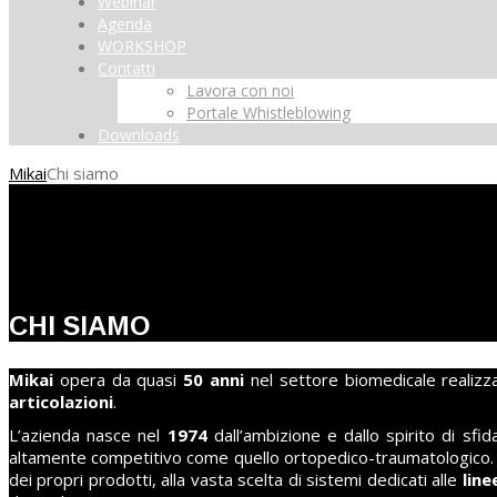
Webinar
Agenda
WORKSHOP
Contatti
Lavora con noi
Portale Whistleblowing
Downloads
Mikai
Chi siamo
CHI SIAMO
Mikai
opera da quasi
50 anni
nel settore biomedicale realiz
articolazioni
.
L’azienda nasce nel
1974
dall’ambizione e dallo spirito di sfi
altamente competitivo come quello ortopedico-traumatologico. U
dei propri prodotti, alla vasta scelta di sistemi dedicati alle
lin