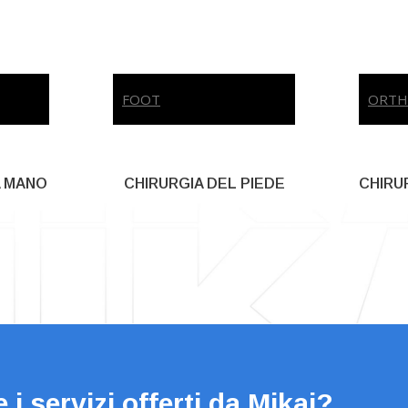
FOOT
ORT
A MANO
CHIRURGIA DEL PIEDE
CHIRU
 i servizi offerti da Mikai?