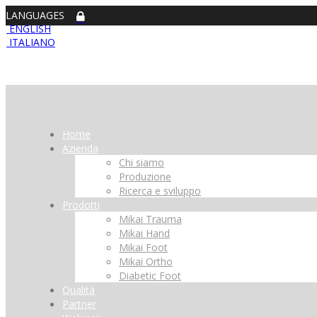
LANGUAGES
ENGLISH
ITALIANO
Home
Azienda
Chi siamo
Produzione
Ricerca e sviluppo
Prodotti
Mikai Trauma
Mikai Hand
Mikai Foot
Mikai Ortho
Diabetic Foot
Qualità
Partner