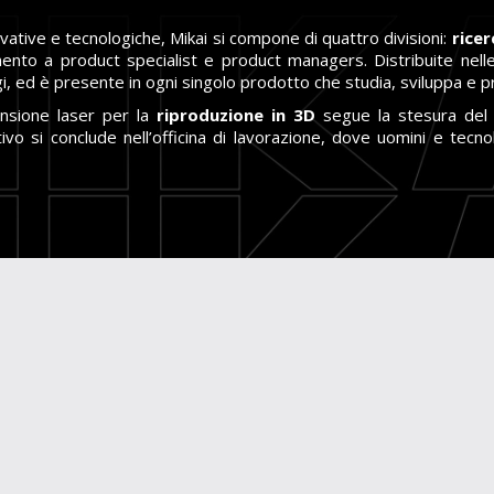
ovative e tecnologiche, Mikai si compone di quattro divisioni:
ricer
amento a product specialist e product managers. Distribuite nel
gi, ed è presente in ogni singolo prodotto che studia, sviluppa e 
ansione laser per la
riproduzione in 3D
segue la stesura de
ivo si conclude nell’officina di lavorazione, dove uomini e tecn