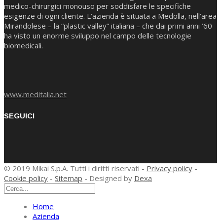
medico-chirurgici monouso per soddisfare le specifiche
esigenze di ogni cliente. L’azienda è situata a Medolla, nell’area
Mirandolese – la “plastic valley” italiana – che dai primi anni ’60
ha visto un enorme sviluppo nel campo delle tecnologie
biomedicali.
www.meditalia.net
SEGUICI
© 2019 Mikai S.p.A. Tutti i diritti riservati -
Privacy policy
-
Cookie policy
-
Sitemap
- Designed by
Dexa
Home
Azienda