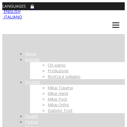
LANGUAGES
ENGLISH
ITALIANO
Home
Azienda
Chi siamo
Produzione
Ricerca e sviluppo
Prodotti
Mikai Trauma
Mikai Hand
Mikai Foot
Mikai Ortho
Diabetic Foot
Qualità
Partner