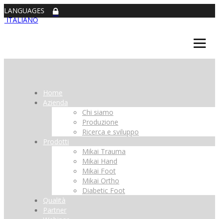
LANGUAGES
ITALIANO
Home
Azienda
Chi siamo
Produzione
Ricerca e sviluppo
Prodotti
Mikai Trauma
Mikai Hand
Mikai Foot
Mikai Ortho
Diabetic Foot
Qualità
Partner