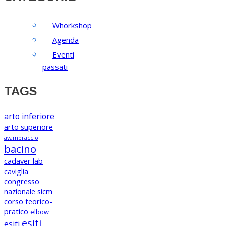
Whorkshop
Agenda
Eventi
passati
TAGS
arto inferiore
arto superiore
avambraccio
bacino
cadaver lab
caviglia
congresso
nazionale sicm
corso teorico-
pratico
elbow
esiti
esiti