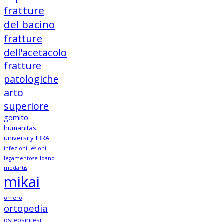
fratture
del bacino
fratture
dell'acetacolo
fratture
patologiche
arto
superiore
gomito
humanitas
university
IBRA
infezioni
lesioni
legamentose
loano
medartis
mikai
omero
ortopedia
osteosintesi