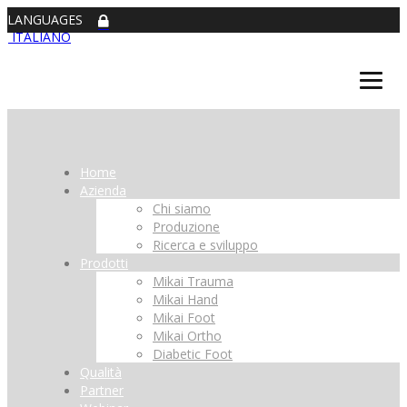
LANGUAGES
ITALIANO
Home
Azienda
Chi siamo
Produzione
Ricerca e sviluppo
Prodotti
Mikai Trauma
Mikai Hand
Mikai Foot
Mikai Ortho
Diabetic Foot
Qualità
Partner