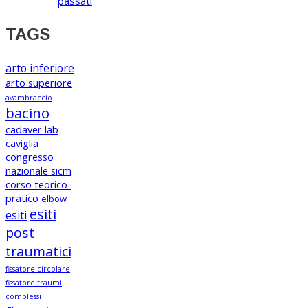
passati
TAGS
arto inferiore
arto superiore
avambraccio
bacino
cadaver lab
caviglia
congresso
nazionale sicm
corso teorico-
pratico
elbow
esiti
esiti
post
traumatici
fissatore circolare
fissatore traumi
complessi