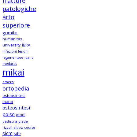
fratture
patologiche
arto
superiore
gomito
humanitas
university
IBRA
infezioni
lesioni
legamentose
loano
medartis
mikai
omero
ortopedia
osteosintesi
mano
osteosintesi
polso
otodi
pediatria
piede
rizzoli elbow course
sicm
sife