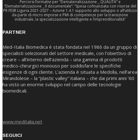
Percorsi formativi per “Dematerializzazione _ QUALITA” e
“Dematerializzazione _ Il documentale”: “Spesa cofinanziata con risorse del
PR FESR Liguria 2021-2027 – Azione 1.4.1 supporto allo sviluppo o all’utilizzo
da parte di micro imprese e PMI di competenze per la transizione
industriale, la specializzazione intelligente e l’imprenditorialità”
PARTNER
Med-Italia Biomedica è stata fondata nel 1986 da un gruppo di
specialisti selezionati del settore medicale, con l’obiettivo di
creare – all’interno dell’azienda – una gamma di prodotti
medico-chirurgici monouso per soddisfare le specifiche
esigenze di ogni cliente. L’azienda è situata a Medolla, nell’area
Mirandolese – la “plastic valley” italiana – che dai primi anni ’60
ha visto un enorme sviluppo nel campo delle tecnologie
biomedicali.
www.meditalia.net
SEGUICI