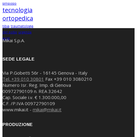
simposio
tecnologia
ortopedica
tibia
traumatologia
del polso
urgenza
wrist
Mikai S.p.A.
SEDE LEGALE
Via P.Gobetti 56r - 16145 Genova - Italy
Tel. +39 010 30801
Fax +39 010 3080210
Numero Isr. Reg. Imp. di Genova
00972790109 n. REA 32642
Cap. Sociale i.v. € 1.300.000,00
C.F. /P.IVA 00972790109
www.mikai.it -
mikai@mikai.it
PRODUZIONE