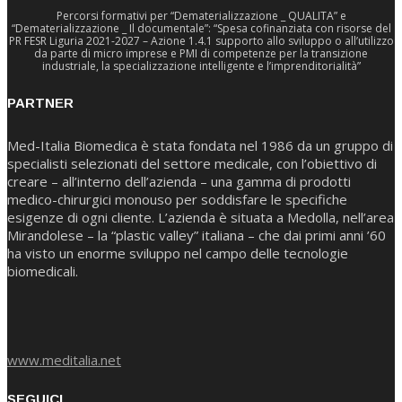
Percorsi formativi per “Dematerializzazione _ QUALITA” e
“Dematerializzazione _ Il documentale”: “Spesa cofinanziata con risorse del
PR FESR Liguria 2021-2027 – Azione 1.4.1 supporto allo sviluppo o all’utilizzo
da parte di micro imprese e PMI di competenze per la transizione
industriale, la specializzazione intelligente e l’imprenditorialità”
PARTNER
Med-Italia Biomedica è stata fondata nel 1986 da un gruppo di
specialisti selezionati del settore medicale, con l’obiettivo di
creare – all’interno dell’azienda – una gamma di prodotti
medico-chirurgici monouso per soddisfare le specifiche
esigenze di ogni cliente. L’azienda è situata a Medolla, nell’area
Mirandolese – la “plastic valley” italiana – che dai primi anni ’60
ha visto un enorme sviluppo nel campo delle tecnologie
biomedicali.
www.meditalia.net
SEGUICI