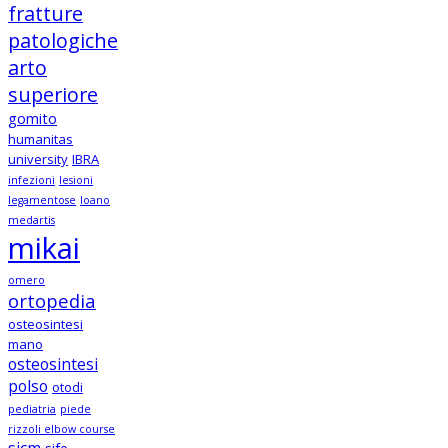
fratture
patologiche
arto
superiore
gomito
humanitas
university
IBRA
infezioni
lesioni
legamentose
loano
medartis
mikai
omero
ortopedia
osteosintesi
mano
osteosintesi
polso
otodi
pediatria
piede
rizzoli elbow course
sicm
sife