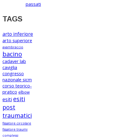
passati
TAGS
arto inferiore
arto superiore
avambraccio
bacino
cadaver lab
caviglia
congresso
nazionale sicm
corso teorico-
pratico
elbow
esiti
esiti
post
traumatici
fissatore circolare
fissatore traumi
complessi