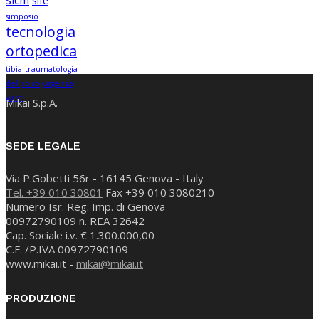
simposio
tecnologia
ortopedica
tibia
traumatologia
del polso
urgenza
wrist
Mikai S.p.A.
SEDE LEGALE
Via P.Gobetti 56r - 16145 Genova - Italy
Tel. +39 010 30801
Fax +39 010 3080210
Numero Isr. Reg. Imp. di Genova
00972790109 n. REA 32642
Cap. Sociale i.v. € 1.300.000,00
C.F. /P.IVA 00972790109
www.mikai.it -
mikai@mikai.it
PRODUZIONE