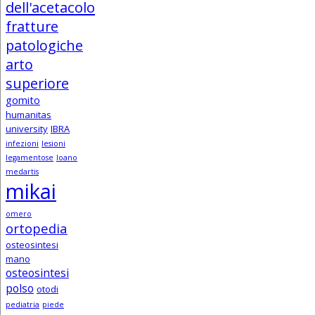
dell'acetacolo
fratture
patologiche
arto
superiore
gomito
humanitas
university
IBRA
infezioni
lesioni
legamentose
loano
medartis
mikai
omero
ortopedia
osteosintesi
mano
osteosintesi
polso
otodi
pediatria
piede