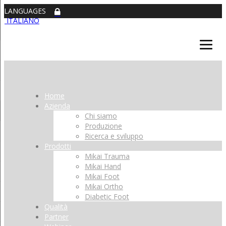
LANGUAGES
ITALIANO
Home
Azienda
Chi siamo
Produzione
Ricerca e sviluppo
Prodotti
Mikai Trauma
Mikai Hand
Mikai Foot
Mikai Ortho
Diabetic Foot
Qualità
Partner