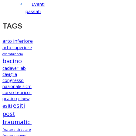
Eventi
passati
TAGS
arto inferiore
arto superiore
avambraccio
bacino
cadaver lab
caviglia
congresso
nazionale sicm
corso teorico-
pratico
elbow
esiti
esiti
post
traumatici
fissatore circolare
fissatore traumi