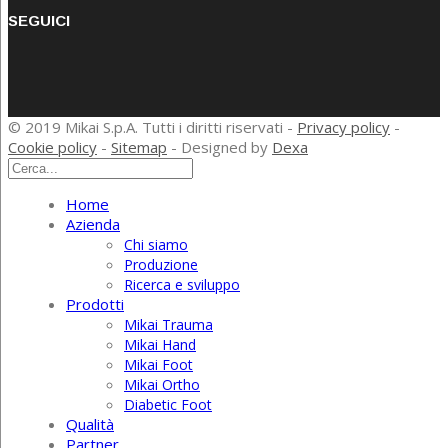
SEGUICI
© 2019 Mikai S.p.A. Tutti i diritti riservati -
Privacy policy
-
Cookie policy
-
Sitemap
- Designed by
Dexa
Home
Azienda
Chi siamo
Produzione
Ricerca e sviluppo
Prodotti
Mikai Trauma
Mikai Hand
Mikai Foot
Mikai Ortho
Diabetic Foot
Qualità
Partner