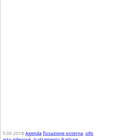
5.03.2018
Agenda
fissazione esterna
,
sife
,
arto inferiore
,
trattamento fratture