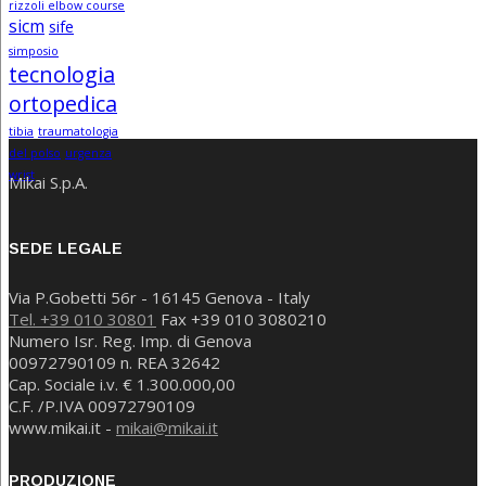
rizzoli elbow course
sicm
sife
simposio
tecnologia
ortopedica
tibia
traumatologia
del polso
urgenza
wrist
Mikai S.p.A.
SEDE LEGALE
Via P.Gobetti 56r - 16145 Genova - Italy
Tel. +39 010 30801
Fax +39 010 3080210
Numero Isr. Reg. Imp. di Genova
00972790109 n. REA 32642
Cap. Sociale i.v. € 1.300.000,00
C.F. /P.IVA 00972790109
www.mikai.it -
mikai@mikai.it
PRODUZIONE