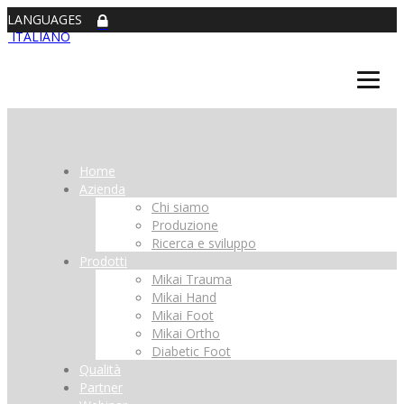
LANGUAGES
ITALIANO
Home
Azienda
Chi siamo
Produzione
Ricerca e sviluppo
Prodotti
Mikai Trauma
Mikai Hand
Mikai Foot
Mikai Ortho
Diabetic Foot
Qualità
Partner