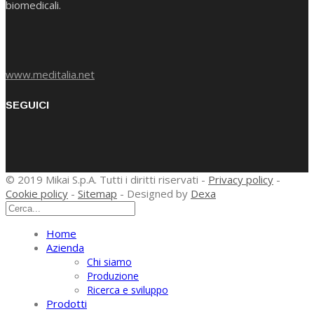
biomedicali.
www.meditalia.net
SEGUICI
© 2019 Mikai S.p.A. Tutti i diritti riservati -
Privacy policy
-
Cookie policy
-
Sitemap
- Designed by
Dexa
Home
Azienda
Chi siamo
Produzione
Ricerca e sviluppo
Prodotti