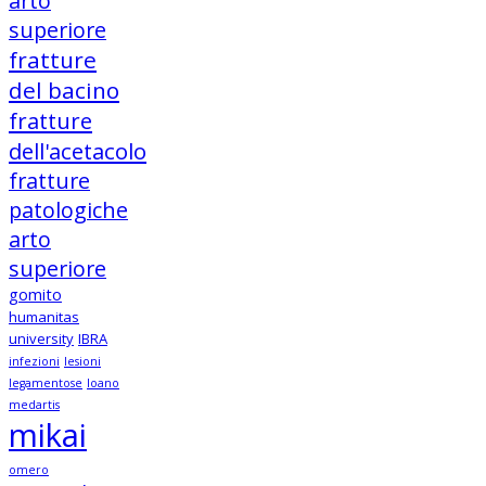
arto
superiore
fratture
del bacino
fratture
dell'acetacolo
fratture
patologiche
arto
superiore
gomito
humanitas
university
IBRA
infezioni
lesioni
legamentose
loano
medartis
mikai
omero