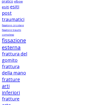
pratico
elbow
esiti
esiti
post
traumatici
fissatore circolare
fissatore traumi
complessi
fissazione
esterna
frattura del
gomito
frattura
della mano
fratture
arti
inferiori
fratture