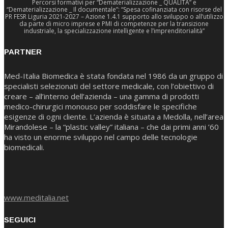
Percorsi formativi per “Dematerializzazione _ QUALITA” e
“Dematerializzazione _ Il documentale”: “Spesa cofinanziata con risorse del
PR FESR Liguria 2021-2027 – Azione 1.4.1 supporto allo sviluppo o all’utilizzo
da parte di micro imprese e PMI di competenze per la transizione
industriale, la specializzazione intelligente e l’imprenditorialità”
PARTNER
Med-Italia Biomedica è stata fondata nel 1986 da un gruppo di
specialisti selezionati del settore medicale, con l’obiettivo di
creare – all’interno dell’azienda – una gamma di prodotti
medico-chirurgici monouso per soddisfare le specifiche
esigenze di ogni cliente. L’azienda è situata a Medolla, nell’area
Mirandolese – la “plastic valley” italiana – che dai primi anni ’60
ha visto un enorme sviluppo nel campo delle tecnologie
biomedicali.
www.meditalia.net
SEGUICI