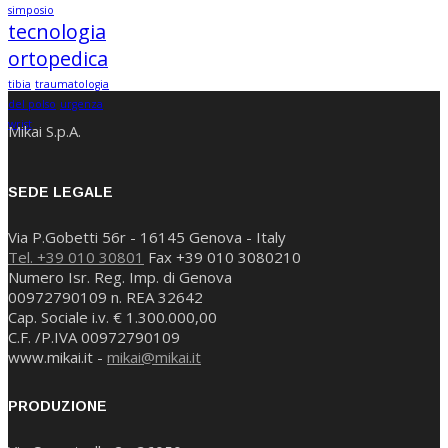
simposio
tecnologia
ortopedica
tibia
traumatologia
del polso
urgenza
wrist
Mikai S.p.A.
SEDE LEGALE
Via P.Gobetti 56r - 16145 Genova - Italy
Tel. +39 010 30801
Fax +39 010 3080210
Numero Isr. Reg. Imp. di Genova
00972790109 n. REA 32642
Cap. Sociale i.v. € 1.300.000,00
C.F. /P.IVA 00972790109
www.mikai.it -
mikai@mikai.it
PRODUZIONE