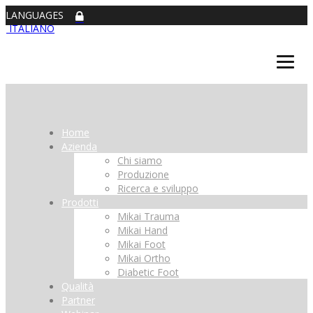
LANGUAGES
ITALIANO
Home
Azienda
Chi siamo
Produzione
Ricerca e sviluppo
Prodotti
Mikai Trauma
Mikai Hand
Mikai Foot
Mikai Ortho
Diabetic Foot
Qualità
Partner