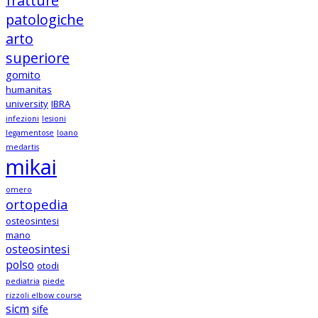
fratture
patologiche
arto
superiore
gomito
humanitas
university
IBRA
infezioni
lesioni
legamentose
loano
medartis
mikai
omero
ortopedia
osteosintesi
mano
osteosintesi
polso
otodi
pediatria
piede
rizzoli elbow course
sicm
sife