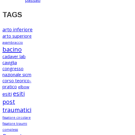
TAGS
arto inferiore
arto superiore
avambraccio
bacino
cadaver lab
caviglia
congresso
nazionale sicm
corso teorico-
pratico
elbow
esiti
esiti
post
traumatici
fissatore circolare
fissatore traumi
complessi