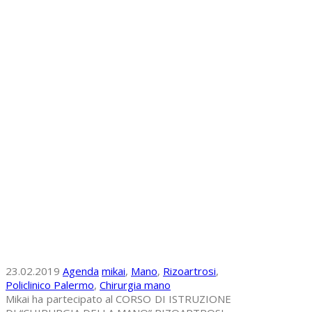
23.02.2019
Agenda
mikai
,
Mano
,
Rizoartrosi
,
Policlinico Palermo
,
Chirurgia mano
Mikai ha partecipato al CORSO DI ISTRUZIONE