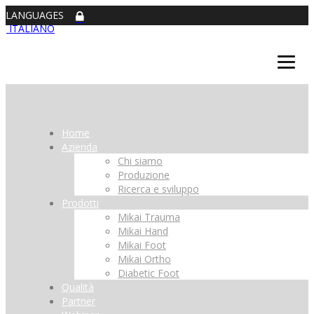
LANGUAGES
ITALIANO
Home
Azienda
Chi siamo
Produzione
Ricerca e sviluppo
Prodotti
Mikai Trauma
Mikai Hand
Mikai Foot
Mikai Ortho
Diabetic Foot
Qualità
Partner