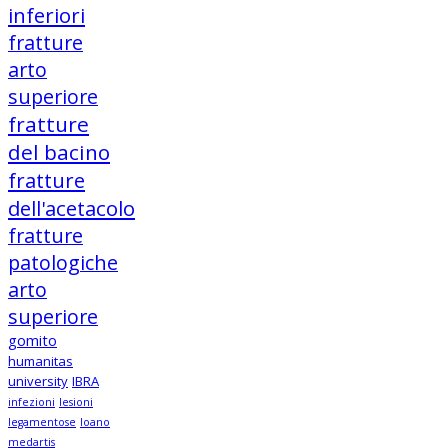
inferiori
fratture
arto
superiore
fratture
del bacino
fratture
dell'acetacolo
fratture
patologiche
arto
superiore
gomito
humanitas
university
IBRA
infezioni
lesioni
legamentose
loano
medartis