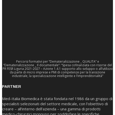
Percorsi formativi per “Dematerializzazione _ QUALITA” e
“Dematerializzazione _ Il documentale”: “Spesa cofinanziata con risorse del
PR FESR Liguria 2021-2027 – Azione 1.4.1 supporto allo sviluppo o all’utilizzo
da parte di micro imprese e PMI di competenze per la transizione
industriale, la specializzazione intelligente e l’imprenditorialità”
PARTNER
Med-Italia Biomedica è stata fondata nel 1986 da un gruppo di
specialisti selezionati del settore medicale, con l’obiettivo di
creare – all’interno dell’azienda – una gamma di prodotti
medico-chirurgici monouso per soddisfare le specifiche