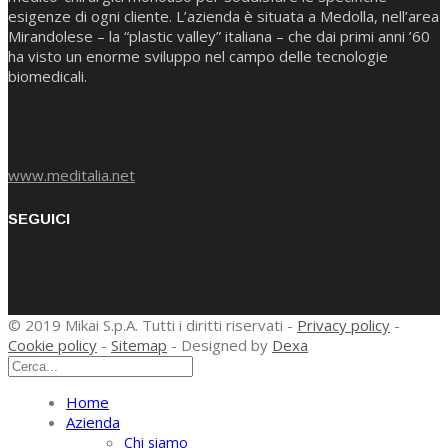
esigenze di ogni cliente. L’azienda è situata a Medolla, nell’area
Mirandolese – la “plastic valley” italiana – che dai primi anni ’60
ha visto un enorme sviluppo nel campo delle tecnologie
biomedicali.
www.meditalia.net
SEGUICI
© 2019 Mikai S.p.A. Tutti i diritti riservati -
Privacy policy
-
Cookie policy
-
Sitemap
- Designed by
Dexa
Home
Azienda
Chi siamo