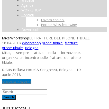
Webinar
Agenda
WORKSHOP
Contatti
Lavora con noi
Portale Whistleblowing
Downloads
Mikai
Whorkshop
LE FRATTURE DEL PILONE TIBIALE
18.04.2018
Whorkshop
pilone tibiale
,
fratture
pilone tibiale
,
Bologna
Mikai, sempre attiva nella formazione,
organizza un incontro sulle fratture del pilone
tibiale.
Relais Bellaria Hotel & Congressi, Bologna – 19
aprile 2018
Scarica la locandina
ARTICOLI