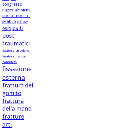
congresso
nazionale sicm
corso teorico-
pratico
elbow
esiti
esiti
post
traumatici
fissatore circolare
fissatore traumi
complessi
fissazione
esterna
frattura del
gomito
frattura
della mano
fratture
arti