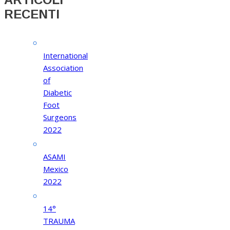
RECENTI
International
Association
of
Diabetic
Foot
Surgeons
2022
ASAMI
Mexico
2022
14°
TRAUMA