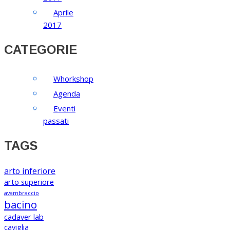
Aprile
2017
CATEGORIE
Whorkshop
Agenda
Eventi
passati
TAGS
arto inferiore
arto superiore
avambraccio
bacino
cadaver lab
caviglia