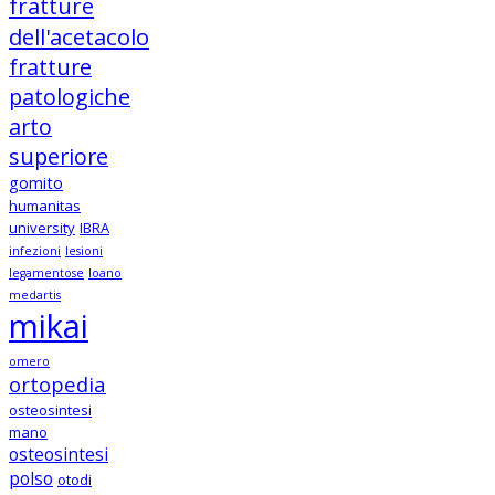
fratture
dell'acetacolo
fratture
patologiche
arto
superiore
gomito
humanitas
university
IBRA
infezioni
lesioni
legamentose
loano
medartis
mikai
omero
ortopedia
osteosintesi
mano
osteosintesi
polso
otodi