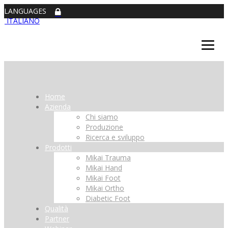
LANGUAGES
ITALIANO
Home
Azienda
Chi siamo
Produzione
Ricerca e sviluppo
Prodotti
Mikai Trauma
Mikai Hand
Mikai Foot
Mikai Ortho
Diabetic Foot
Qualità
Partner