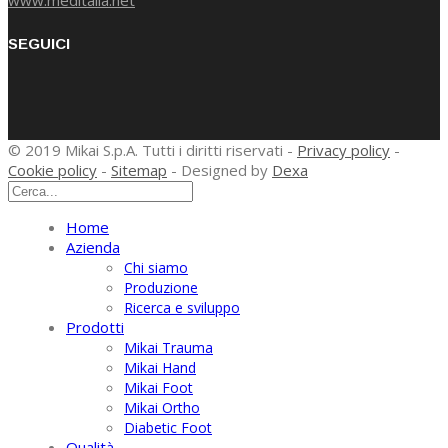
www.meditalia.net
SEGUICI
© 2019 Mikai S.p.A. Tutti i diritti riservati -
Privacy policy
-
Cookie policy
-
Sitemap
- Designed by
Dexa
Home
Azienda
Chi siamo
Produzione
Ricerca e sviluppo
Prodotti
Mikai Trauma
Mikai Hand
Mikai Foot
Mikai Ortho
Diabetic Foot
Qualità