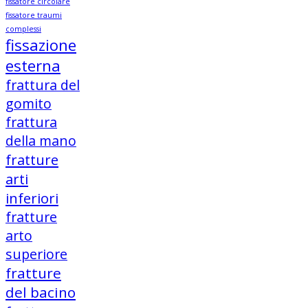
fissatore circolare
fissatore traumi
complessi
fissazione
esterna
frattura del
gomito
frattura
della mano
fratture
arti
inferiori
fratture
arto
superiore
fratture
del bacino