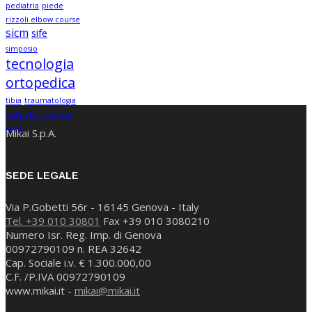
pediatria
piede
rizzoli elbow course
sicm
sife
simposio
tecnologia
ortopedica
tibia
traumatologia
del polso
urgenza
wrist
Mikai S.p.A.
SEDE LEGALE
Via P.Gobetti 56r - 16145 Genova - Italy
Tel. +39 010 30801
Fax +39 010 3080210
Numero Isr. Reg. Imp. di Genova
00972790109 n. REA 32642
Cap. Sociale i.v. € 1.300.000,00
C.F. /P.IVA 00972790109
www.mikai.it -
mikai@mikai.it