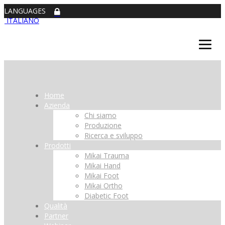
LANGUAGES
ITALIANO
Home
Azienda
Chi siamo
Produzione
Ricerca e sviluppo
Prodotti
Mikai Trauma
Mikai Hand
Mikai Foot
Mikai Ortho
Diabetic Foot
Qualità
Partner