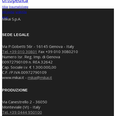
ortopedica
tibia
traumatologia
del polso
urgenza
wrist
Mikai S.p.A.
SEDE LEGALE
Via P.Gobetti 56r - 16145 Genova - Italy
Tel. +39 010 30801
Fax +39 010 3080210
Numero Isr. Reg. Imp. di Genova
00972790109 n. REA 32642
Cap. Sociale i.v. € 1.300.000,00
C.F. /P.IVA 00972790109
www.mikai.it -
mikai@mikai.it
PRODUZIONE
Via Canestrello 2 - 36050
Monteviale (VI) - Italy
Tel. +39 0444 950100