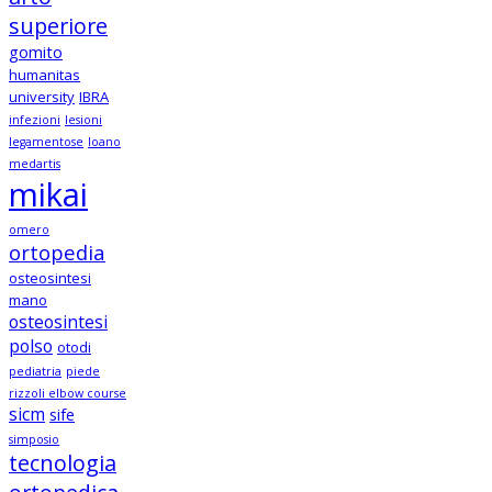
superiore
gomito
humanitas
university
IBRA
infezioni
lesioni
legamentose
loano
medartis
mikai
omero
ortopedia
osteosintesi
mano
osteosintesi
polso
otodi
pediatria
piede
rizzoli elbow course
sicm
sife
simposio
tecnologia