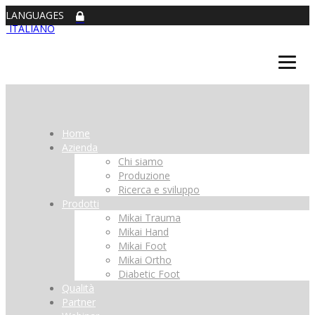
LANGUAGES
ITALIANO
Home
Azienda
Chi siamo
Produzione
Ricerca e sviluppo
Prodotti
Mikai Trauma
Mikai Hand
Mikai Foot
Mikai Ortho
Diabetic Foot
Qualità
Partner