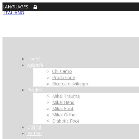
LANGUAGES
ITALIANO
Home
Azienda
Chi siamo
Produzione
Ricerca e sviluppo
Prodotti
Mikai Trauma
Mikai Hand
Mikai Foot
Mikai Ortho
Diabetic Foot
Qualità
Partner