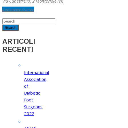
Via Canestrello, 2 Monteviale (VI)
Volantino Evento
ARTICOLI
RECENTI
International
Association
of
Diabetic
Foot
Surgeons
2022