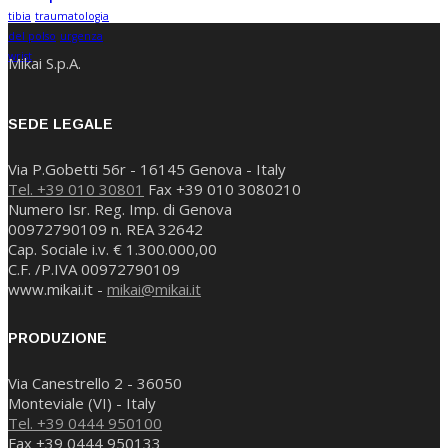
tibia
traumatologia
del polso
urgenza
wrist
Mikai S.p.A.
SEDE LEGALE
Via P.Gobetti 56r - 16145 Genova - Italy
Tel. +39 010 30801
Fax +39 010 3080210
Numero Isr. Reg. Imp. di Genova
00972790109 n. REA 32642
Cap. Sociale i.v. € 1.300.000,00
C.F. /P.IVA 00972790109
www.mikai.it -
mikai@mikai.it
PRODUZIONE
Via Canestrello 2 - 36050
Monteviale (VI) - Italy
Tel. +39 0444 950100
Fax +39 0444 950133