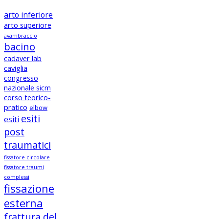
arto inferiore
arto superiore
avambraccio
bacino
cadaver lab
caviglia
congresso
nazionale sicm
corso teorico-
pratico
elbow
esiti
esiti
post
traumatici
fissatore circolare
fissatore traumi
complessi
fissazione
esterna
frattura del