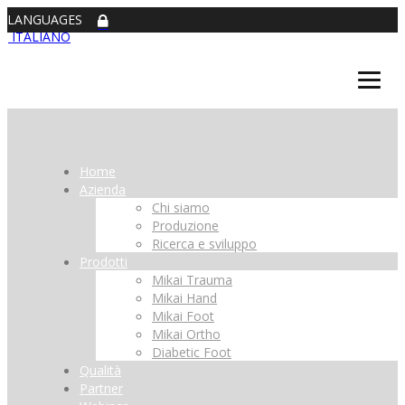
LANGUAGES
ITALIANO
Home
Azienda
Chi siamo
Produzione
Ricerca e sviluppo
Prodotti
Mikai Trauma
Mikai Hand
Mikai Foot
Mikai Ortho
Diabetic Foot
Qualità
Partner