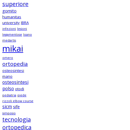
superiore
gomito
humanitas
university
IBRA
infezioni
lesioni
legamentose
loano
medartis
mikai
omero
ortopedia
osteosintesi
mano
osteosintesi
polso
otodi
pediatria
piede
rizzoli elbow course
sicm
sife
simposio
tecnologia
ortopedica