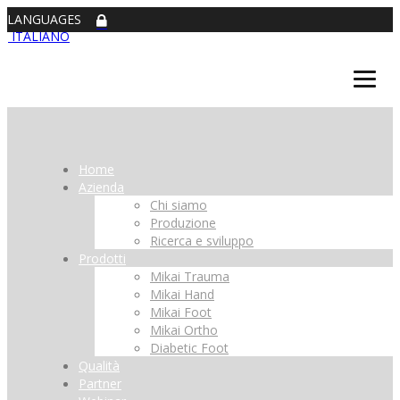
LANGUAGES
ITALIANO
Home
Azienda
Chi siamo
Produzione
Ricerca e sviluppo
Prodotti
Mikai Trauma
Mikai Hand
Mikai Foot
Mikai Ortho
Diabetic Foot
Qualità
Partner