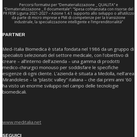
Percorsi formativi per “Dematerializzazione _ QUALITA” e
“Dematerializzazione _ Il documentale”: “Spesa cofinanziata con risorse del
PR FESR Liguria 2021-2027 – Azione 1.4.1 supporto allo sviluppo o all’utilizzo
da parte di micro imprese e PMI di competenze per la transizione
industriale, la specializzazione intelligente e l’imprenditorialità”
PARTNER
Med-Italia Biomedica è stata fondata nel 1986 da un gruppo di
specialisti selezionati del settore medicale, con l’obiettivo di
creare – all’interno dell’azienda – una gamma di prodotti
medico-chirurgici monouso per soddisfare le specifiche
esigenze di ogni cliente. L’azienda è situata a Medolla, nell’area
Mirandolese – la “plastic valley” italiana – che dai primi anni ’60
ha visto un enorme sviluppo nel campo delle tecnologie
biomedicali.
www.meditalia.net
SEGUICI