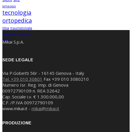
simposio
tecnologia
ortopedica
tibia
traumatologia
del polso
urgenza
wrist
Mikai S.p.A.
SEDE LEGALE
Via P.Gobetti 56r - 16145 Genova - Italy
Tel. +39 010 30801
Fax +39 010 3080210
Numero Isr. Reg. Imp. di Genova
00972790109 n. REA 32642
Cap. Sociale i.v. € 1.300.000,00
C.F. /P.IVA 00972790109
www.mikai.it -
mikai@mikai.it
PRODUZIONE