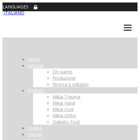
LANGUAGES
ITALIANO
Home
Azienda
Chi siamo
Produzione
Ricerca e sviluppo
Prodotti
Mikai Trauma
Mikai Hand
Mikai Foot
Mikai Ortho
Diabetic Foot
Qualità
Partner