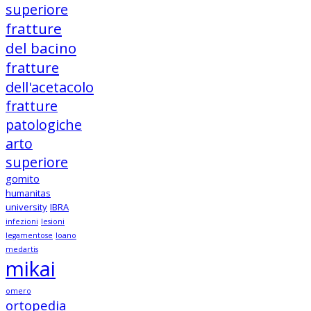
superiore
fratture
del bacino
fratture
dell'acetacolo
fratture
patologiche
arto
superiore
gomito
humanitas
university
IBRA
infezioni
lesioni
legamentose
loano
medartis
mikai
omero
ortopedia