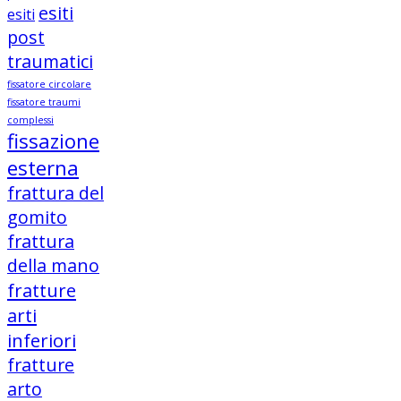
esiti
esiti
post
traumatici
fissatore circolare
fissatore traumi
complessi
fissazione
esterna
frattura del
gomito
frattura
della mano
fratture
arti
inferiori
fratture
arto